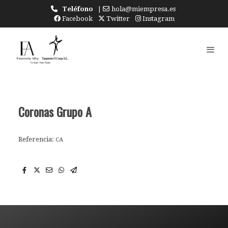
Teléfono
|
hola@miempresa.es
Facebook
Twitter
Instagram
Coronas Grupo A
Referencia:
CA